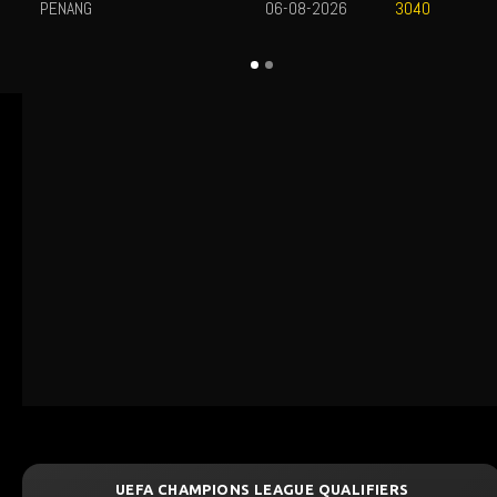
PENANG
06-08-2026
3040
EFA CHAMPIONS LEAGUE QUALIFIERS
UEF