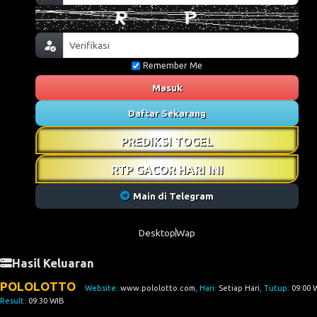
Remember Me
Masuk
Daftar Sekarang
PREDIKSI TOGEL
RTP GACOR HARI INI
Main di Telegram
Desktop
Wap
Hasil Keluaran
POLOLOTTO
Website:
www.pololotto.com
, Hari:
Setiap Hari
, Tutup:
09:00 
Result:
09:30 WIB