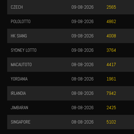
CZECH
09-08-2026
2565
POLOLOTTO
09-08-2026
4862
HK SIANG
09-08-2026
4008
SYDNEY LOTTO
09-08-2026
3764
MACAUTOTO
08-08-2026
4417
YORDANIA
08-08-2026
1961
IRLANDIA
08-08-2026
7942
JIMBARAN
08-08-2026
2425
SINGAPORE
08-08-2026
5102