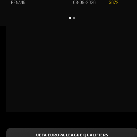
PENANG
08-08-2026
3679
ROPA LEAGUE QUALIFIERS
UEFA CHAMP