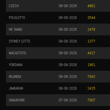
CZECH
08-08-2026
4861
POLOLOTTO
08-08-2026
3544
HK SIANG
08-08-2026
2476
SYDNEY LOTTO
08-08-2026
1377
MACAUTOTO
08-08-2026
4417
YORDANIA
08-08-2026
1961
IRLANDIA
08-08-2026
7942
JIMBARAN
08-08-2026
2425
SINGAPORE
07-08-2026
7907