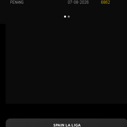
PENANG
07-08-2026
6862
SPAIN LA LIGA